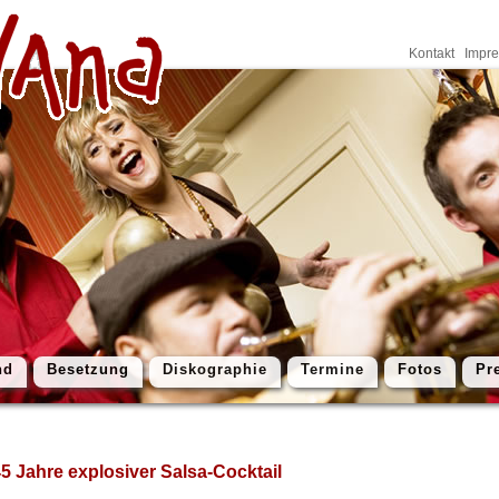
Kontakt
Impr
nd
Besetzung
Diskographie
Termine
Fotos
Pr
 Jahre explosiver Salsa-Cocktail