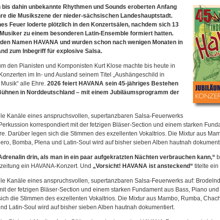
n bis dahin unbekannte Rhythmen und Sounds eroberten Anfang
re die Musikszene der nieder-sächsischen Landeshauptstadt.
es Feuer loderte plötzlich in den Konzertsälen, nachdem sich 13
usiker zu einem besonderen Latin-Ensemble formiert hatten.
h den Namen HAVANA und wurden schon nach wenigen Monaten in
nd zum Inbegriff für explosive Salsa.
um den Pianisten und Komponisten Kurt Klose machte bis heute in
Konzerten im In- und Ausland seinem Titel „Aushängeschild in
Musik“ alle Ehre.
2026 feiert HAVANA sein 45-jähriges Bestehen
Bühnen in Norddeutschland – mit einem Jubiläumsprogramm der
lle Kanäle eines anspruchsvollen, supertanzbaren Salsa-Feuerwerks
Perkussion korrespondiert mit der fetzigen Bläser-Section und einem starken Fun
re. Darüber legen sich die Stimmen des exzellenten Vokaltrios. Die Mixtur aus M
ro, Bomba, Plena und Latin-Soul wird auf bisher sieben Alben hautnah dokumenti
drenalin drin, als man in ein paar aufgekratzten Nächten verbrauchen kann,“
b
zeitung ein HAVANA-Konzert. Und
„Vorsicht! HAVANA ist ansteckend“
titelte ein
lle Kanäle eines anspruchsvollen, supertanzbaren Salsa-Feuerwerks auf: Brodeln
mit der fetzigen Bläser-Section und einem starken Fundament aus Bass, Piano und 
sich die Stimmen des exzellenten Vokaltrios. Die Mixtur aus Mambo, Rumba, Chach
d Latin-Soul wird auf bisher sieben Alben hautnah dokumentiert.