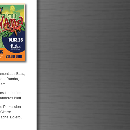
dament aus Bass,
ambo, Rumba,
ert.
eschrieb eine
 anderes Blatt.
de Perkussion
Gitarre.
acha, Bolero,