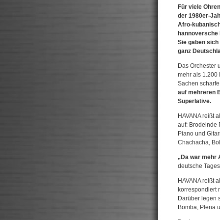
Für viele Ohre
der 1980er-Jah
Afro-kubanisch
hannoversche M
Sie gaben sic
ganz Deutschla
Das Orchester 
mehr als 1.200 
Sachen scharfe 
auf mehreren 
Superlative.
HAVANA reißt a
auf: Brodelnde 
Piano und Gitar
Chachacha, Bole
„Da war mehr A
deutsche Tages
HAVANA reißt a
korrespondiert 
Darüber legen 
Bomba, Plena un